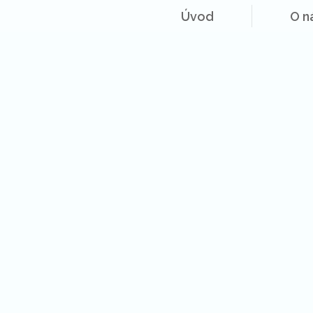
Úvod
O n