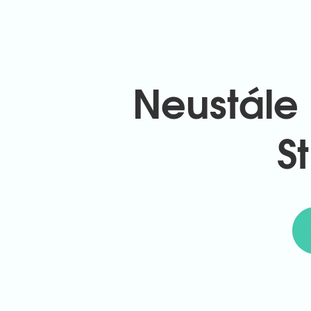
Neustále 
S