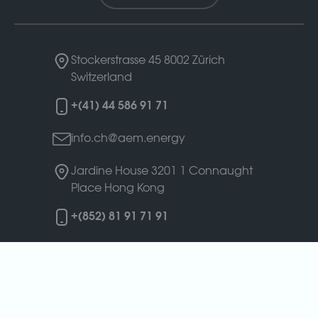
Stockerstrasse 45
8002 Zürich
Switzerland
+(41) 44 586 91 71
info.ch@aem.energy
Jardine House 3201
1 Connaught
Place
Hong Kong
+(852) 81 91 71 91
info.hk@aem.energy
Zalužany 1
262 84 Zalužany
Czech
republic